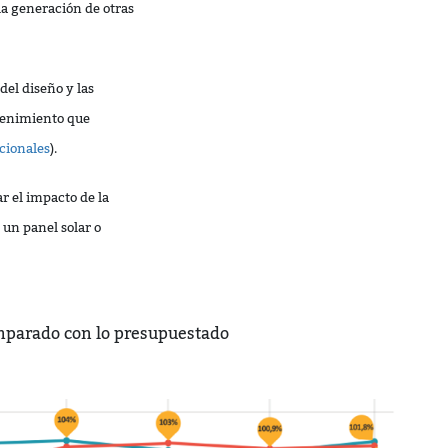
la generación de otras
del diseño y las
ntenimiento que
icionales
).
r el impacto de la
 un panel solar o
omparado con lo presupuestado